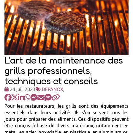
L'art de la maintenance des
grills professionnels,
techniques et conseils
Date
Tags
24 juil. 2023
DEPANOX
,
:
:
Pour les restaurateurs, les grills sont des équipements
essentiels dans leurs activités. Ils s'en servent tous les
jours pour préparer des aliments. Ces dispositifs peuvent
être conçus à base de divers matériaux, notamment en
métal, en acier inoxydable, en plastique, en aluminium ou