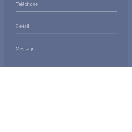
Téléphone
E-Mail
Message
Envoyer
Nous soutenons une économie responsable