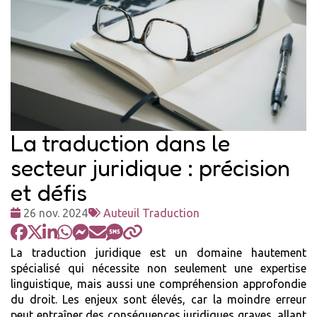
La traduction dans le
secteur juridique : précision
et défis
Date
Tags
26 nov. 2024
Auteuil Traduction
:
:
La traduction juridique est un domaine hautement
spécialisé qui nécessite non seulement une expertise
linguistique, mais aussi une compréhension approfondie
du droit. Les enjeux sont élevés, car la moindre erreur
peut entraîner des conséquences juridiques graves, allant