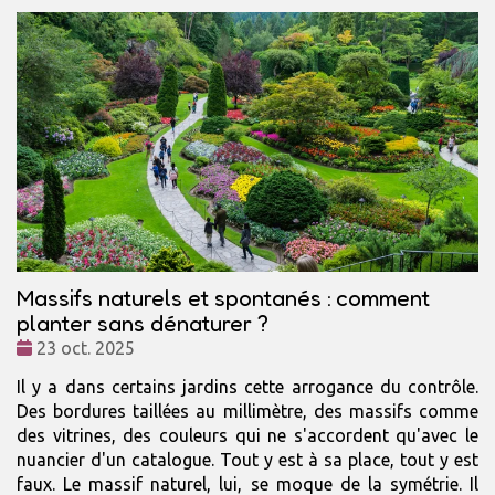
Massifs naturels et spontanés : comment
planter sans dénaturer ?
Date
23 oct. 2025
:
Il y a dans certains jardins cette arrogance du contrôle.
Des bordures taillées au millimètre, des massifs comme
des vitrines, des couleurs qui ne s'accordent qu'avec le
nuancier d'un catalogue. Tout y est à sa place, tout y est
faux. Le massif naturel, lui, se moque de la symétrie. Il