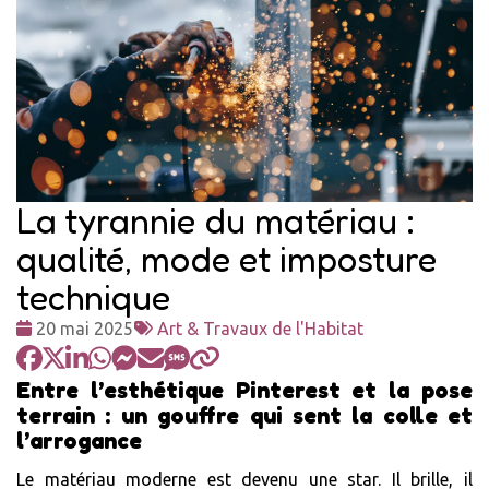
La tyrannie du matériau :
qualité, mode et imposture
technique
Date
Tags
20 mai 2025
Art & Travaux de l'Habitat
:
:
Entre l’esthétique Pinterest et la pose
terrain : un gouffre qui sent la colle et
l’arrogance
Le matériau moderne est devenu une star. Il brille, il